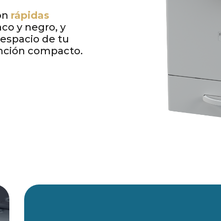
on
rápidas
co y negro, y
 espacio de tu
unción compacto.