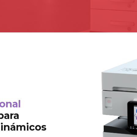
onal
para
dinámicos