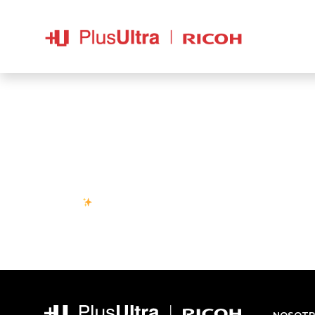
Te proponemos:
???? Ser parte de una compañía nacional con más de 
???? Compartir y aprender en equipo junto a grande
???? Oportunidades de capacitación para tu desarro
???? Convenios con diversas empresas para que p
Excelente clima de trabajo
Cualquier cosa me avisas
NOSOTR