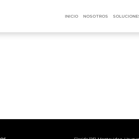
INICIO
NOSOTROS
SOLUCIONE
65 años de trayectoria que valora las ideas, la creatividad y la innov
s profesionales y especialistas.
llo profesional
uedas acceder a beneficios
OS
Florida 1251, Montevideo, Urugua