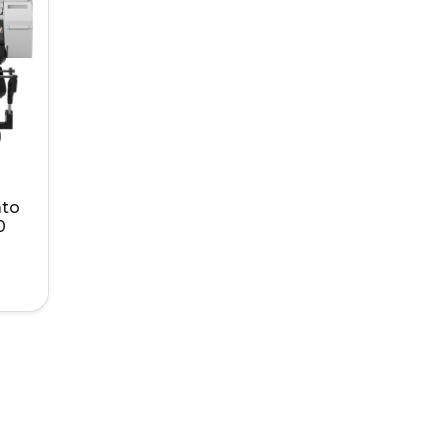
ato
0